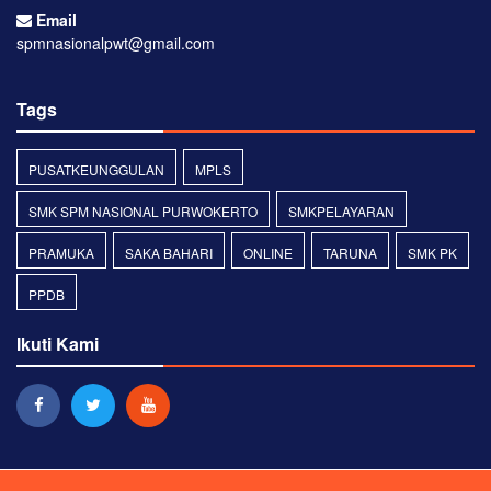
Email
spmnasionalpwt@gmail.com
Tags
PUSATKEUNGGULAN
MPLS
SMK SPM NASIONAL PURWOKERTO
SMKPELAYARAN
PRAMUKA
SAKA BAHARI
ONLINE
TARUNA
SMK PK
PPDB
Ikuti Kami