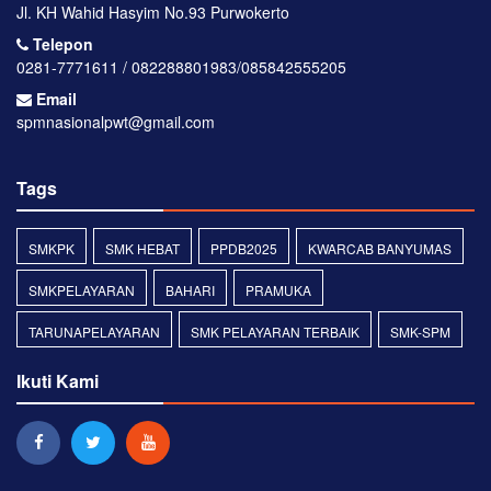
Jl. KH Wahid Hasyim No.93 Purwokerto
Telepon
0281-7771611 / 082288801983/085842555205
Email
spmnasionalpwt@gmail.com
Tags
SMKPK
SMK HEBAT
PPDB2025
KWARCAB BANYUMAS
SMKPELAYARAN
BAHARI
PRAMUKA
TARUNAPELAYARAN
SMK PELAYARAN TERBAIK
SMK-SPM
Ikuti Kami