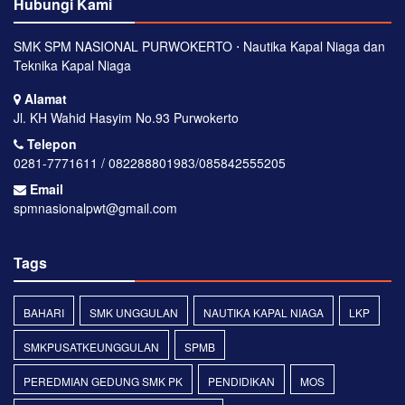
Hubungi Kami
SMK SPM NASIONAL PURWOKERTO ⋅ Nautika Kapal Niaga dan
Teknika Kapal Niaga
Alamat
Jl. KH Wahid Hasyim No.93 Purwokerto
Telepon
0281-7771611 / 082288801983/085842555205
Email
spmnasionalpwt@gmail.com
Tags
BAHARI
SMK UNGGULAN
NAUTIKA KAPAL NIAGA
LKP
SMKPUSATKEUNGGULAN
SPMB
PEREDMIAN GEDUNG SMK PK
PENDIDIKAN
MOS