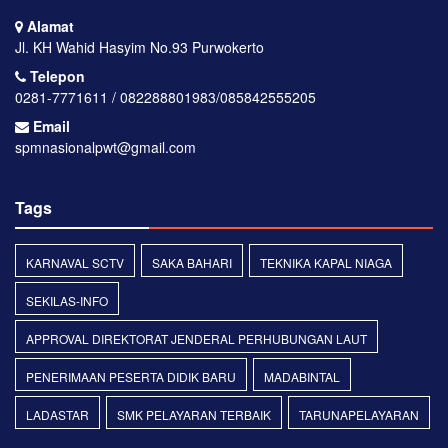
Alamat
Jl. KH Wahid Hasyim No.93 Purwokerto
Telepon
0281-7771611 / 082288801983/085842555205
Email
spmnasionalpwt@gmail.com
Tags
KARNAVAL SCTV
SAKA BAHARI
TEKNIKA KAPAL NIAGA
SEKILAS-INFO
APPROVAL DIREKTORAT JENDERAL PERHUBUNGAN LAUT
PENERIMAAN PESERTA DIDIK BARU
MADABINTAL
LADASTAR
SMK PELAYARAN TERBAIK
TARUNAPELAYARAN